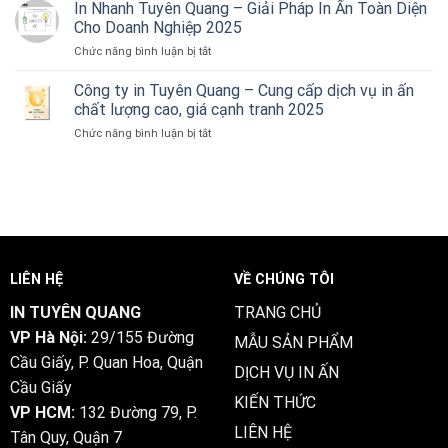
Nhanh
In Nhanh Tuyên Quang – Giải Pháp In Ấn Toàn Diện
–
Giao
Tại
Sang
Cho Doanh Nghiệp 2025
Hàng
Tuyên
Trọng,
Tận
ở
Chức năng bình luận bị tắt
Quang
Chuyên
Nơi
In
–
Nghiệp,
2025
Nhanh
Công ty in Tuyên Quang – Cung cấp dịch vụ in ấn
Đẹp,
Giao
Tuyên
Rẻ,
chất lượng cao, giá cạnh tranh 2025
Hàng
Quang
Giao
Tận
ở
Chức năng bình luận bị tắt
–
Tận
Nơi
Công
Giải
Nơi
2025
ty
Pháp
2025
in
In
Tuyên
Ấn
Quang
Toàn
–
Diện
Cung
Cho
cấp
Doanh
LIÊN HỆ
VỀ CHÚNG TÔI
dịch
Nghiệp
vụ
2025
IN TUYÊN QUANG
TRANG CHỦ
in
VP Hà Nội:
29/155 Đường
ấn
MẪU SẢN PHẨM
chất
Cầu Giấy, P. Quan Hoa, Quận
DỊCH VỤ IN ẤN
lượng
Cầu Giấy
cao,
KIẾN THỨC
giá
VP HCM:
132 Đường 79, P.
cạnh
LIÊN HỆ
Tân Quy, Quận 7
tranh