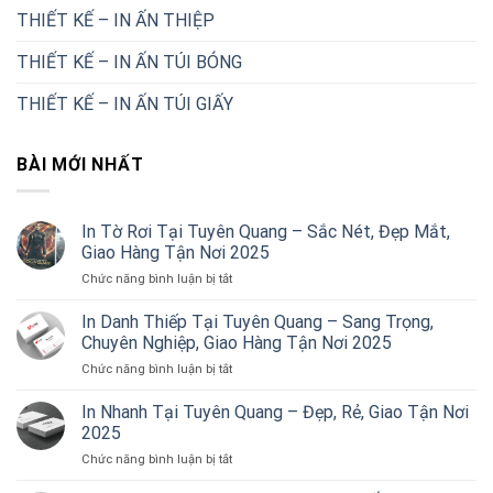
THIẾT KẾ – IN ẤN THIỆP
THIẾT KẾ – IN ẤN TÚI BÓNG
THIẾT KẾ – IN ẤN TÚI GIẤY
BÀI MỚI NHẤT
In Tờ Rơi Tại Tuyên Quang – Sắc Nét, Đẹp Mắt,
Giao Hàng Tận Nơi 2025
ở
Chức năng bình luận bị tắt
In
Tờ
In Danh Thiếp Tại Tuyên Quang – Sang Trọng,
Rơi
Chuyên Nghiệp, Giao Hàng Tận Nơi 2025
Tại
ở
Chức năng bình luận bị tắt
Tuyên
In
Quang
Danh
In Nhanh Tại Tuyên Quang – Đẹp, Rẻ, Giao Tận Nơi
–
Thiếp
Sắc
2025
Tại
Nét,
ở
Chức năng bình luận bị tắt
Tuyên
Đẹp
In
Quang
Mắt,