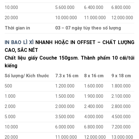
10.000
5.600.000
6.400.000
6.800.000
20.000
10.000.000
11.000.000
12.000.000
Thời gian in
03 – 07 ngày tùy theo số lượng
IN BAO LÌ XÌ
NHANH HOẶC IN OFFSET – CHẤT LƯỢNG
CAO, SẮC NÉT
Chất liệu giấy Couche 150gsm. Thành phẩm 10 cái/túi
kiếng
Số lượng/ Kích thước
7.3 x 16 cm
8 x 16 cm
9 x 18 cm
500
1.200.000
1.600.000
1.800.000
1.000
1.500.000
1.900.000
2.100.000
2.000
2.000.000
2.400.000
2.800.000
5.000
3.500.000
4.000.000
4.500.000
10.000
6.000.000
6.800.000
7.200.000
20.000
11.000.000
12.000.000
13.000.000