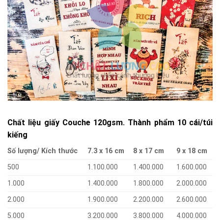
Chất liệu giấy Couche 120gsm. Thành phẩm 10 cái/túi
kiếng
Số lượng/ Kích thước
7.3 x 16 cm
8 x 17 cm
9 x 18 cm
500
1.100.000
1.400.000
1.600.000
1.000
1.400.000
1.800.000
2.000.000
2.000
1.900.000
2.200.000
2.600.000
5.000
3.200.000
3.800.000
4.000.000