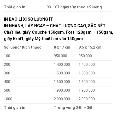
Thời gian in
03 – 07 ngày tùy theo số lượng
IN BAO LÌ XÌ SỐ LƯỢNG ÍT
IN NHANH, LẤY NGAY – CHẤT LƯỢNG CAO, SẮC NÉT
Chất liệu giấy Couche 150gsm, Fort 120gsm – 150gsm,
giấy Kraft, giấy Mỹ thuật có vân 140gsm
Số lượng/ Kích thước
8 x 17 cm
8.5 x 15.2 cm
100
950.000
950.000
200
1.400.000
1.400.000
300
1.500.000
1.500.000
400
1.600.000
1.600.000
500
1.900.000
1.900.000
1000
2.800.000
2.800.000
Thời gian in
Trong vòng 24h – 36h.