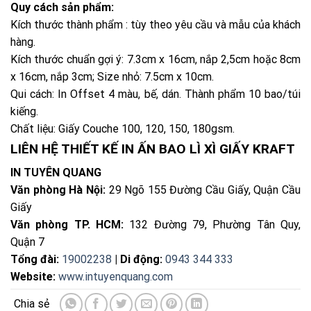
Quy cách sản phẩm:
Kích thước thành phẩm : tùy theo yêu cầu và mẫu của khách
hàng.
Kích thước chuẩn gợi ý: 7.3cm x 16cm, nắp 2,5cm hoặc 8cm
x 16cm, nắp 3cm; Size nhỏ: 7.5cm x 10cm.
Qui cách: In Offset 4 màu, bế, dán. Thành phẩm 10 bao/túi
kiếng.
Chất liệu: Giấy Couche 100, 120, 150, 180gsm.
LIÊN HỆ THIẾT KẾ IN ẤN BAO LÌ XÌ GIẤY KRAFT
IN TUYÊN QUANG
Văn phòng Hà Nội:
29 Ngõ 155 Đường Cầu Giấy, Quận Cầu
Giấy
Văn phòng TP. HCM:
132 Đường 79, Phường Tân Quy,
Quận 7
Tổng đài:
19002238
| Di động:
0943 344 333
Website:
www.intuyenquang.com