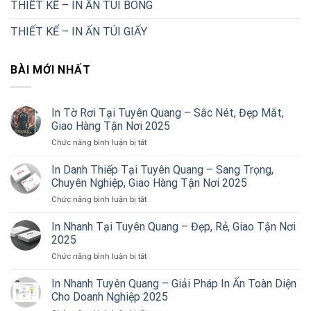
THIẾT KẾ – IN ẤN TÚI BÓNG
THIẾT KẾ – IN ẤN TÚI GIẤY
BÀI MỚI NHẤT
In Tờ Rơi Tại Tuyên Quang – Sắc Nét, Đẹp Mắt,
Giao Hàng Tận Nơi 2025
ở
Chức năng bình luận bị tắt
In
Tờ
In Danh Thiếp Tại Tuyên Quang – Sang Trọng,
Rơi
Chuyên Nghiệp, Giao Hàng Tận Nơi 2025
Tại
ở
Chức năng bình luận bị tắt
Tuyên
In
Quang
Danh
In Nhanh Tại Tuyên Quang – Đẹp, Rẻ, Giao Tận Nơi
–
Thiếp
Sắc
2025
Tại
Nét,
ở
Chức năng bình luận bị tắt
Tuyên
Đẹp
In
Quang
Mắt,
Nhanh
In Nhanh Tuyên Quang – Giải Pháp In Ấn Toàn Diện
–
Giao
Tại
Sang
Cho Doanh Nghiệp 2025
Hàng
Tuyên
Trọng,
Tận