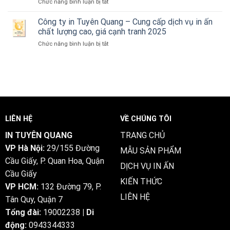
ở
Chức năng bình luận bị tắt
Quang
Chuyên
Nơi
In
–
Nghiệp,
2025
Nhanh
Công ty in Tuyên Quang – Cung cấp dịch vụ in ấn
Đẹp,
Giao
Tuyên
Rẻ,
chất lượng cao, giá cạnh tranh 2025
Hàng
Quang
Giao
Tận
ở
Chức năng bình luận bị tắt
–
Tận
Nơi
Công
Giải
Nơi
2025
ty
Pháp
2025
in
In
Tuyên
Ấn
Quang
Toàn
–
Diện
Cung
Cho
cấp
Doanh
LIÊN HỆ
VỀ CHÚNG TÔI
dịch
Nghiệp
vụ
2025
IN TUYÊN QUANG
TRANG CHỦ
in
VP Hà Nội:
29/155 Đường
ấn
MẪU SẢN PHẨM
chất
Cầu Giấy, P. Quan Hoa, Quận
DỊCH VỤ IN ẤN
lượng
Cầu Giấy
cao,
KIẾN THỨC
giá
VP HCM:
132 Đường 79, P.
cạnh
LIÊN HỆ
Tân Quy, Quận 7
tranh
2025
Tổng đài:
19002238
| Di
động:
0943344333