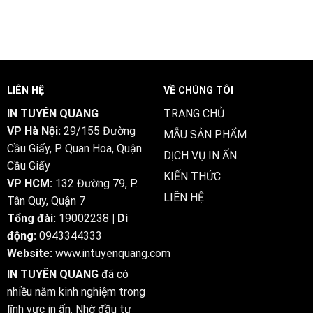
Giải
Nơi
2025
ty
Pháp
2025
in
In
Tuyên
Ấn
Quang
Toàn
–
Diện
Cung
Cho
cấp
Doanh
LIÊN HỆ
VỀ CHÚNG TÔI
dịch
Nghiệp
vụ
2025
IN TUYÊN QUANG
TRANG CHỦ
in
VP Hà Nội:
29/155 Đường
ấn
MẪU SẢN PHẨM
chất
Cầu Giấy, P. Quan Hoa, Quận
DỊCH VỤ IN ẤN
lượng
Cầu Giấy
cao,
KIẾN THỨC
giá
VP HCM:
132 Đường 79, P.
cạnh
LIÊN HỆ
Tân Quy, Quận 7
tranh
2025
Tổng đài:
19002238
| Di
động:
0943344333
Website:
www.intuyenquang.com
IN TUYÊN QUANG
đã có
nhiều năm kinh nghiệm trong
lĩnh vực in ấn. Nhờ đầu tư