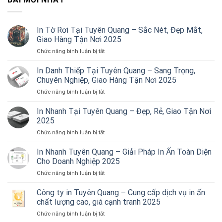
In Tờ Rơi Tại Tuyên Quang – Sắc Nét, Đẹp Mắt,
Giao Hàng Tận Nơi 2025
ở
Chức năng bình luận bị tắt
In
Tờ
In Danh Thiếp Tại Tuyên Quang – Sang Trọng,
Rơi
Chuyên Nghiệp, Giao Hàng Tận Nơi 2025
Tại
ở
Chức năng bình luận bị tắt
Tuyên
In
Quang
Danh
In Nhanh Tại Tuyên Quang – Đẹp, Rẻ, Giao Tận Nơi
–
Thiếp
Sắc
2025
Tại
Nét,
ở
Chức năng bình luận bị tắt
Tuyên
Đẹp
In
Quang
Mắt,
Nhanh
In Nhanh Tuyên Quang – Giải Pháp In Ấn Toàn Diện
–
Giao
Tại
Sang
Cho Doanh Nghiệp 2025
Hàng
Tuyên
Trọng,
Tận
ở
Chức năng bình luận bị tắt
Quang
Chuyên
Nơi
In
–
Nghiệp,
2025
Nhanh
Công ty in Tuyên Quang – Cung cấp dịch vụ in ấn
Đẹp,
Giao
Tuyên
Rẻ,
chất lượng cao, giá cạnh tranh 2025
Hàng
Quang
Giao
Tận
ở
Chức năng bình luận bị tắt
–
Tận
Nơi
Công