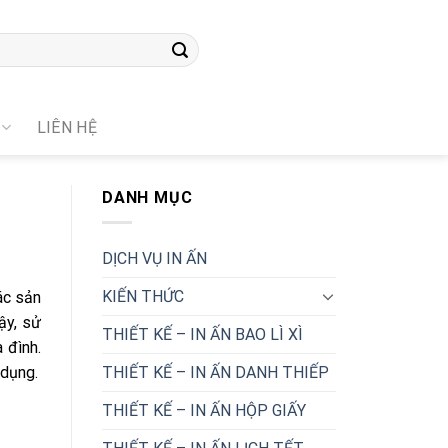
LIÊN HỆ
DANH MỤC
DỊCH VỤ IN ẤN
KIẾN THỨC
ác sản
ậy, sử
THIẾT KẾ – IN ẤN BAO LÌ XÌ
 đình.
THIẾT KẾ – IN ẤN DANH THIẾP
 dụng.
THIẾT KẾ – IN ẤN HỘP GIẤY