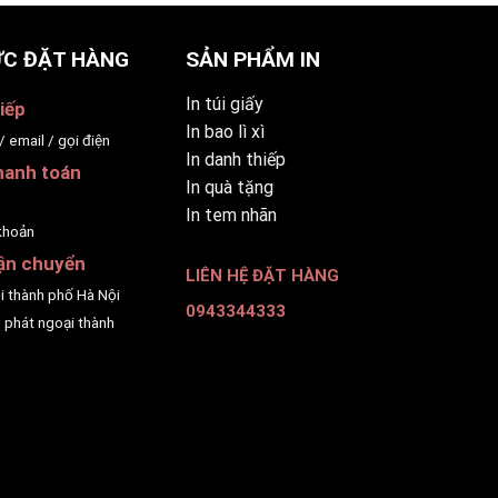
C ĐẶT HÀNG
SẢN PHẨM IN
In túi giấy
iếp
In bao lì xì
/ email / gọi điện
In danh thiếp
hanh toán
In quà tặng
p
In tem nhãn
khoản
ận chuyển
LIÊN HỆ ĐẶT HÀNG
ội thành phố Hà Nội
0943344333
 phát ngoại thành