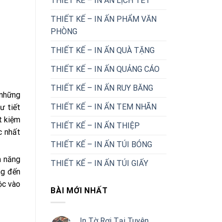
THIẾT KẾ – IN ẤN LỊCH TẾT
THIẾT KẾ – IN ẤN PHẨM VĂN
PHÒNG
THIẾT KẾ – IN ẤN QUÀ TẶNG
THIẾT KẾ – IN ẤN QUẢNG CÁO
THIẾT KẾ – IN ẤN RUY BĂNG
 những
THIẾT KẾ – IN ẤN TEM NHÃN
ư tiết
t kiệm
THIẾT KẾ – IN ẤN THIỆP
c nhất
THIẾT KẾ – IN ẤN TÚI BÓNG
m năng
THIẾT KẾ – IN ẤN TÚI GIẤY
ng đến
ộc vào
BÀI MỚI NHẤT
In Tờ Rơi Tại Tuyên