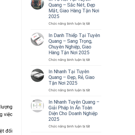
Quang – Sắc Nét, Đẹp
Mắt, Giao Hàng Tận Nơi
2025
ở
Chức năng bình luận bị tắt
In
Tờ
In Danh Thiếp Tại Tuyên
Rơi
Quang – Sang Trọng,
Tại
Chuyên Nghiệp, Giao
Tuyên
Hàng Tận Nơi 2025
Quang
–
ở
Chức năng bình luận bị tắt
Sắc
In
Nét,
Danh
In Nhanh Tại Tuyên
Đẹp
Thiếp
Quang – Đẹp, Rẻ, Giao
Mắt,
Tại
Tận Nơi 2025
Giao
Tuyên
Hàng
ở
Chức năng bình luận bị tắt
Quang
Tận
In
–
Nơi
Nhanh
Sang
In Nhanh Tuyên Quang –
2025
Tại
Trọng,
 lượng
Giải Pháp In Ấn Toàn
Tuyên
Chuyên
Diện Cho Doanh Nghiệp
g việc
Quang
Nghiệp,
2025
–
Giao
Đẹp,
Hàng
ở
Chức năng bình luận bị tắt
ệt đối
Rẻ,
Tận
In