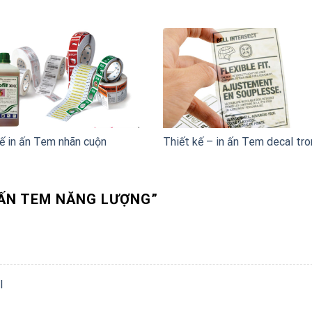
ế in ấn Tem nhãn cuộn
Thiết kế – in ấn Tem decal tr
N ẤN TEM NĂNG LƯỢNG
”
l