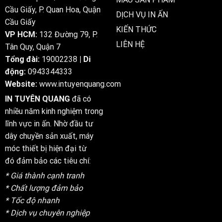
chất
Cầu Giấy, P. Quan Hoa, Quận
DỊCH VỤ IN ẤN
lượng
Cầu Giấy
cao,
KIẾN THỨC
giá
VP HCM:
132 Đường 79, P.
cạnh
LIÊN HỆ
Tân Quy, Quận 7
tranh
2025
Tổng đài:
19002238
| Di
động:
0943344333
Website:
www.intuyenquang.com
IN TUYÊN QUANG
đã có
nhiều năm kinh nghiệm trong
lĩnh vực in ấn. Nhờ đầu tư
dây chuyền sản xuất, máy
móc thiết bị hiện đại từ
đó đảm bảo các tiêu chí:
* Giá thành cạnh tranh
* Chất lượng đảm bảo
* Tốc độ nhanh
* Dịch vụ chuyên nghiệp