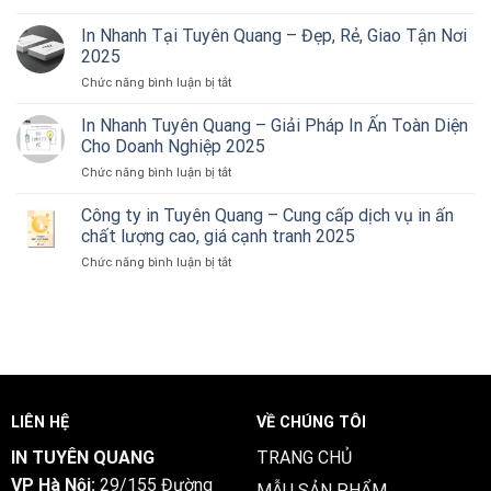
In
Quang
Danh
In Nhanh Tại Tuyên Quang – Đẹp, Rẻ, Giao Tận Nơi
–
Thiếp
Sắc
2025
Tại
Nét,
ở
Chức năng bình luận bị tắt
Tuyên
Đẹp
In
Quang
Mắt,
Nhanh
In Nhanh Tuyên Quang – Giải Pháp In Ấn Toàn Diện
–
Giao
Tại
Sang
Cho Doanh Nghiệp 2025
Hàng
Tuyên
Trọng,
Tận
ở
Chức năng bình luận bị tắt
Quang
Chuyên
Nơi
In
–
Nghiệp,
2025
Nhanh
Công ty in Tuyên Quang – Cung cấp dịch vụ in ấn
Đẹp,
Giao
Tuyên
Rẻ,
chất lượng cao, giá cạnh tranh 2025
Hàng
Quang
Giao
Tận
ở
Chức năng bình luận bị tắt
–
Tận
Nơi
Công
Giải
Nơi
2025
ty
Pháp
2025
in
In
Tuyên
Ấn
Quang
Toàn
–
Diện
Cung
Cho
cấp
Doanh
LIÊN HỆ
VỀ CHÚNG TÔI
dịch
Nghiệp
vụ
2025
IN TUYÊN QUANG
TRANG CHỦ
in
VP Hà Nội:
29/155 Đường
ấn
MẪU SẢN PHẨM