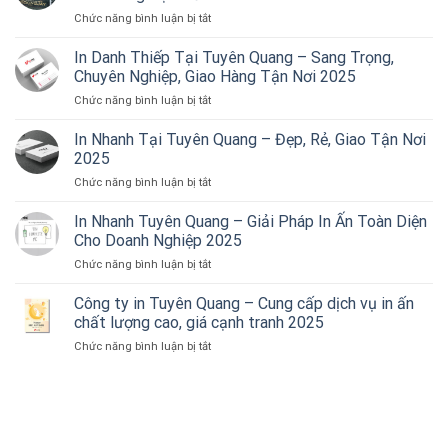
ở
Chức năng bình luận bị tắt
In
Tờ
In Danh Thiếp Tại Tuyên Quang – Sang Trọng,
Rơi
Chuyên Nghiệp, Giao Hàng Tận Nơi 2025
Tại
ở
Chức năng bình luận bị tắt
Tuyên
In
Quang
Danh
In Nhanh Tại Tuyên Quang – Đẹp, Rẻ, Giao Tận Nơi
–
Thiếp
Sắc
2025
Tại
Nét,
ở
Chức năng bình luận bị tắt
Tuyên
Đẹp
In
Quang
Mắt,
Nhanh
In Nhanh Tuyên Quang – Giải Pháp In Ấn Toàn Diện
–
Giao
Tại
Sang
Cho Doanh Nghiệp 2025
Hàng
Tuyên
Trọng,
Tận
ở
Chức năng bình luận bị tắt
Quang
Chuyên
Nơi
In
–
Nghiệp,
2025
Nhanh
Công ty in Tuyên Quang – Cung cấp dịch vụ in ấn
Đẹp,
Giao
Tuyên
Rẻ,
chất lượng cao, giá cạnh tranh 2025
Hàng
Quang
Giao
Tận
ở
Chức năng bình luận bị tắt
–
Tận
Nơi
Công
Giải
Nơi
2025
ty
Pháp
2025
in
In
Tuyên
Ấn
Quang
Toàn
–