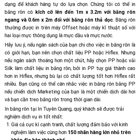
dạng để khách hàng tự do lựa chọn. Chúng tôi có thể in
băng rôn có
kích cỡ lên đến 1m x 3.2m với băng rôn
ngang và 0.6m x 2m đối với băng rôn thả dọc
. Băng rôn
thường được in trên máy Offset hoặc máy kĩ thuật số với
hai loại mực thông dụng là mực dầu và mực nước.
Hãy lưu ý, nếu ngân sách của bạn chi cho việc in băng rôn là
có giới hạn, bạn nên chọn chất liệu PP hoặc Hiflex. Nhưng
nếu ngân sách thoáng hơn một chút, hãy chọn PP hoặc vải
Silk làm chất liệu in băng rôn, bởi in PP tuy giá thành cao
hơn in Hiflex, nhưng bù lại có chất lượng tốt hơn Hiflex rất
nhiều. Bạn cũng có thể cân nhắc việc in băng rôn bằng PP
nếu chiến dịch Marketing của bạn là một chiến dịch dài hơi
và bạn cần treo băng rôn trong thời gian dài.
In băng rôn tại In Tuyên Quang, quý khách sẽ được trải
nghiệm dịch vụ in tốt nhất:
Giá cả cực kì cạnh tranh, chất lượng đảm bảo với kinh
nghiệm làm việc cùng hơn
150 nhãn hàng lớn nhỏ trên