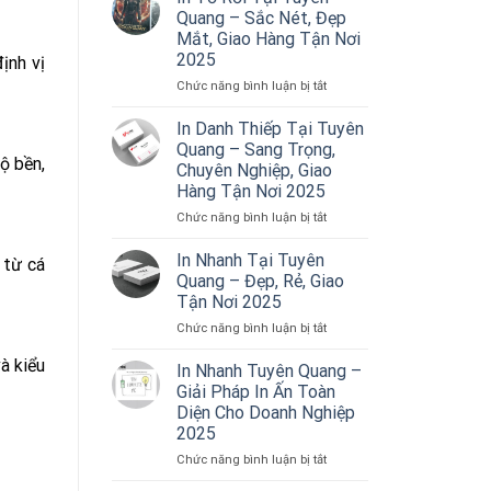
Quang – Sắc Nét, Đẹp
Mắt, Giao Hàng Tận Nơi
2025
ịnh vị
ở
Chức năng bình luận bị tắt
In
Tờ
In Danh Thiếp Tại Tuyên
Rơi
Quang – Sang Trọng,
Tại
ộ bền,
Chuyên Nghiệp, Giao
Tuyên
Hàng Tận Nơi 2025
Quang
–
ở
Chức năng bình luận bị tắt
Sắc
In
Nét,
Danh
In Nhanh Tại Tuyên
 từ cá
Đẹp
Thiếp
Quang – Đẹp, Rẻ, Giao
Mắt,
Tại
Tận Nơi 2025
Giao
Tuyên
Hàng
ở
Chức năng bình luận bị tắt
Quang
Tận
In
–
à kiểu
Nơi
Nhanh
Sang
In Nhanh Tuyên Quang –
2025
Tại
Trọng,
Giải Pháp In Ấn Toàn
Tuyên
Chuyên
Diện Cho Doanh Nghiệp
Quang
Nghiệp,
2025
–
Giao
Đẹp,
Hàng
ở
Chức năng bình luận bị tắt
Rẻ,
Tận
In