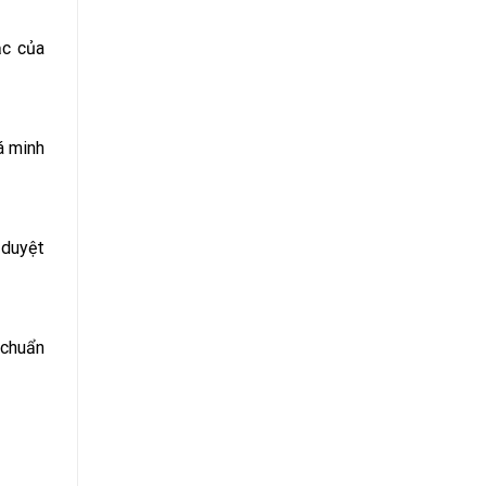
ạc của
á minh
 duyệt
 chuẩn