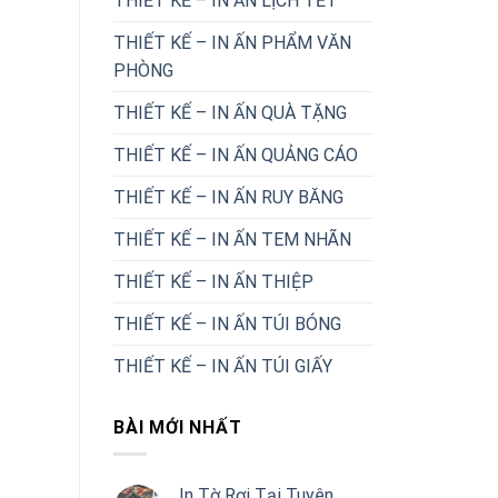
THIẾT KẾ – IN ẤN LỊCH TẾT
THIẾT KẾ – IN ẤN PHẨM VĂN
PHÒNG
THIẾT KẾ – IN ẤN QUÀ TẶNG
THIẾT KẾ – IN ẤN QUẢNG CÁO
THIẾT KẾ – IN ẤN RUY BĂNG
THIẾT KẾ – IN ẤN TEM NHÃN
THIẾT KẾ – IN ẤN THIỆP
THIẾT KẾ – IN ẤN TÚI BÓNG
THIẾT KẾ – IN ẤN TÚI GIẤY
BÀI MỚI NHẤT
In Tờ Rơi Tại Tuyên