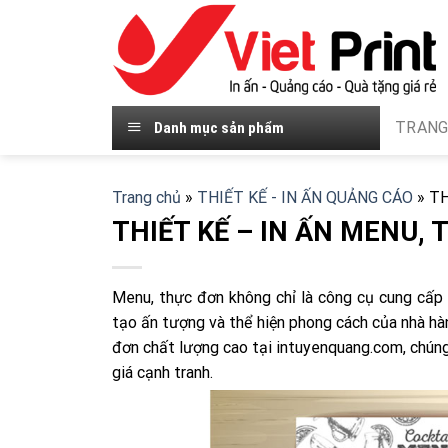
Skip
to
content
TRANG
Danh mục sản phẩm
Trang chủ
»
THIẾT KẾ - IN ẤN QUẢNG CÁO
»
TH
THIẾT KẾ – IN ẤN MENU,
Menu, thực đơn không chỉ là công cụ cung cấp 
tạo ấn tượng và thể hiện phong cách của nhà hàn
đơn chất lượng cao tại intuyenquang.com, chú
giá cạnh tranh.