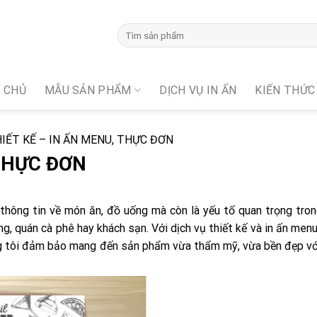
 CHỦ
MẪU SẢN PHẨM
DỊCH VỤ IN ẤN
KIẾN THỨC
IẾT KẾ – IN ẤN MENU, THỰC ĐƠN
 THỰC ĐƠN
thông tin về món ăn, đồ uống mà còn là yếu tố quan trọng tron
g, quán cà phê hay khách sạn. Với dịch vụ thiết kế và in ấn menu
ng tôi đảm bảo mang đến sản phẩm vừa thẩm mỹ, vừa bền đẹp v