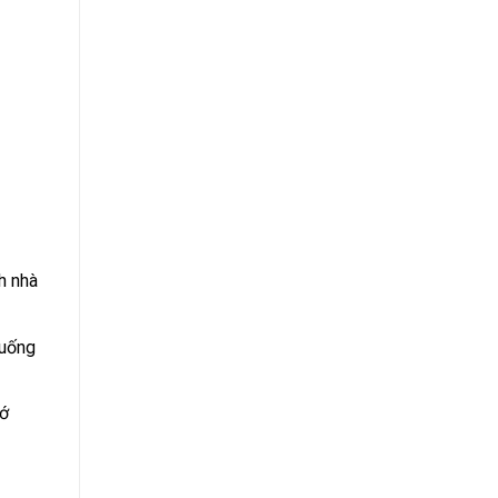
h nhà
 uống
hớ