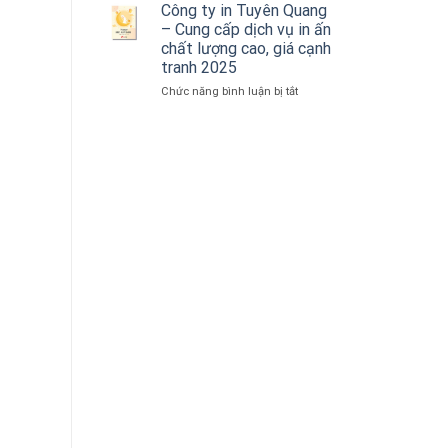
Giao
Nơi
Nhanh
Công ty in Tuyên Quang
Tận
2025
Tuyên
– Cung cấp dịch vụ in ấn
Nơi
Quang
chất lượng cao, giá cạnh
2025
–
tranh 2025
Giải
Pháp
ở
Chức năng bình luận bị tắt
In
Công
Ấn
ty
Toàn
in
Diện
Tuyên
Cho
Quang
Doanh
–
Nghiệp
Cung
2025
cấp
dịch
vụ
in
ấn
chất
lượng
cao,
giá
cạnh
tranh
2025